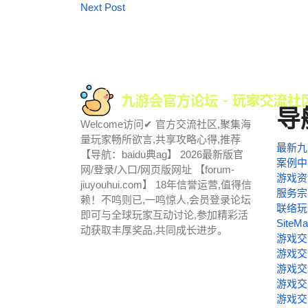
Next Post
导
Welcome访问✔ 官方交流社区,聚集海
量玩家畅所欲言,共享攻略心得,推荐
最新九
【导航：baidu典ag】 2026最新版官
案例中
网/登录/入口/网页版网址 【forum-
游戏资
jiuyouhui.com】 18年信誉运营,值得信
服务宗
赖！不鸣则已,一鸣惊人,会员登录论坛
联络玩
即可与全球玩家互动讨论,参加精彩活
SiteM
动获取丰厚奖品,共同成长进步。
游戏交
游戏交
游戏交
游戏交
游戏交