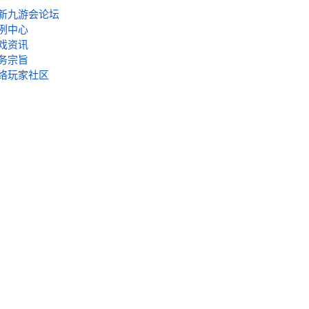
新九游会论坛
例中心
戏资讯
务宗旨
络玩家社区