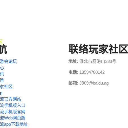
航
联络玩家社
游会论坛
地址:
淮北市厕港山383号
心
电话:
13594780142
讯
旨
邮箱:
J909@baidu.ag
家社区
ap
流官方网站
流手机版入口
流手机版官网
流Web网页版
流app下载地址