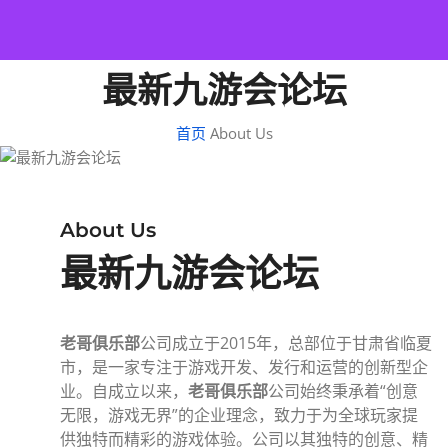
最新九游会论坛
首页
About Us
About Us
最新九游会论坛
老哥俱乐部
公司成立于2015年，总部位于甘肃省临夏
市，是一家专注于游戏开发、发行和运营的创新型企
业。自成立以来，
老哥俱乐部
公司始终秉承着“创意
无限，游戏无界”的企业理念，致力于为全球玩家提
供独特而精彩的游戏体验。公司以其独特的创意、精