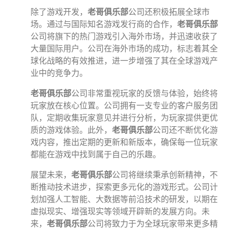
除了游戏开发，
老哥俱乐部
公司还积极拓展全球市
场。通过与国际知名游戏发行商的合作，
老哥俱乐部
公司将旗下的热门游戏引入海外市场，并迅速收获了
大量国际用户。公司在海外市场的成功，标志着其全
球化战略的有效推进，进一步增强了其在全球游戏产
业中的竞争力。
老哥俱乐部
公司非常重视玩家的反馈与体验，始终将
玩家放在核心位置。公司拥有一支专业的客户服务团
队，定期收集玩家意见并进行分析，为玩家提供更优
质的游戏体验。此外，
老哥俱乐部
公司还不断优化游
戏内容，推出定期的更新和新版本，确保每一位玩家
都能在游戏中找到属于自己的乐趣。
展望未来，
老哥俱乐部
公司将继续秉承创新精神，不
断推动技术进步，探索更多元化的游戏形式。公司计
划加强人工智能、大数据等前沿技术的研发，以期在
虚拟现实、增强现实等领域开辟新的发展方向。未
来，
老哥俱乐部
公司将致力于为全球玩家带来更多精